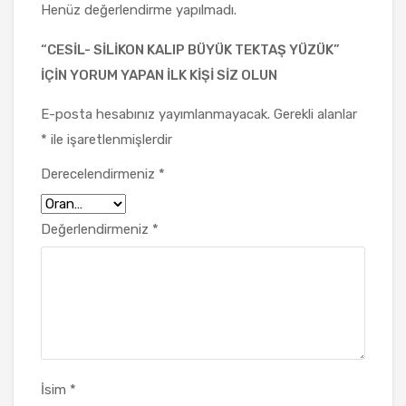
Henüz değerlendirme yapılmadı.
“CESIL- SILIKON KALIP BÜYÜK TEKTAŞ YÜZÜK”
IÇIN YORUM YAPAN ILK KIŞI SIZ OLUN
E-posta hesabınız yayımlanmayacak.
Gerekli alanlar
*
ile işaretlenmişlerdir
Derecelendirmeniz
*
Değerlendirmeniz
*
İsim
*