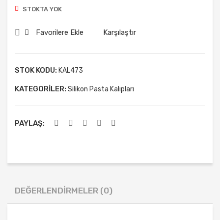
p
Kalı
STOKTA YOK
Sar
p
ma
Kan
Favorilere Ekle
Karşılaştır
şık
atlı
Çer
Mel
çev
ekle
STOK KODU:
KAL473
e
r
KATEGORILER:
Silikon Pasta Kalıpları
Küç
ük
PAYLAŞ:
Dör
tlü
DEĞERLENDIRMELER (0)