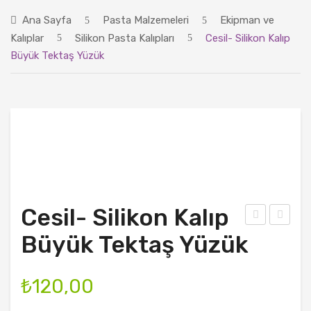
ANASAYFA
Ana Sayfa
Pasta Malzemeleri
Ekipman ve
ÜRÜNLER
Kalıplar
Silikon Pasta Kalıpları
Cesil- Silikon Kalıp
Büyük Tektaş Yüzük
BLOG
HAKKIMIZDA
İLETIŞIM
Cesil- Silikon Kalıp
esil
esil
Büyük Tektaş Yüzük
Silik
-
on
Silik
₺
120,00
Kalı
on