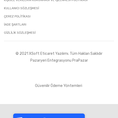
KİŞİSEL VERİLERİN KORUNMASI VE İŞLENMESİ POLİTİKASI
KULLANICI SÖZLEŞMESİ
ÇEREZ POLİTİKASI
İADE ŞARTLARI
GIZLILIK SÖZLEŞMESI
© 2021 XSoft
Eticaret Yazılımı
. Tüm Hakları Saklıdır
Pazaryeri Entegrasyonu PraPazar
Güvenilir Ödeme Yöntemleri
Tek Tıkla Ödeme Kolaylığı
7/24 Canlı Destek