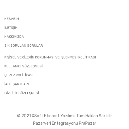
HESABIM
İLETIŞIM
HAKKIMIZDA
SIK SORULAN SORULAR
KİŞİSEL VERİLERİN KORUNMASI VE İŞLENMESİ POLİTİKASI
KULLANICI SÖZLEŞMESİ
ÇEREZ POLİTİKASI
İADE ŞARTLARI
GIZLILIK SÖZLEŞMESI
© 2021 XSoft
Eticaret Yazılımı
. Tüm Hakları Saklıdır
Pazaryeri Entegrasyonu PraPazar