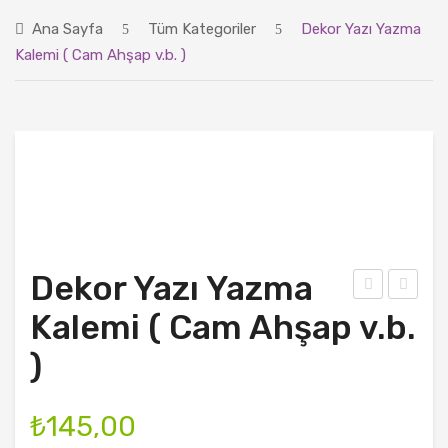
ANASAYFA
Ana Sayfa
Tüm Kategoriler
Dekor Yazı Yazma
ÜRÜNLER
Kalemi ( Cam Ahşap v.b. )
BLOG
HAKKIMIZDA
İLETIŞIM
Dekor Yazı Yazma
ast
lı
Kalemi ( Cam Ahşap v.b.
a
Tefl
)
Dek
on
or
Do
₺
145,00
Süsl
nut