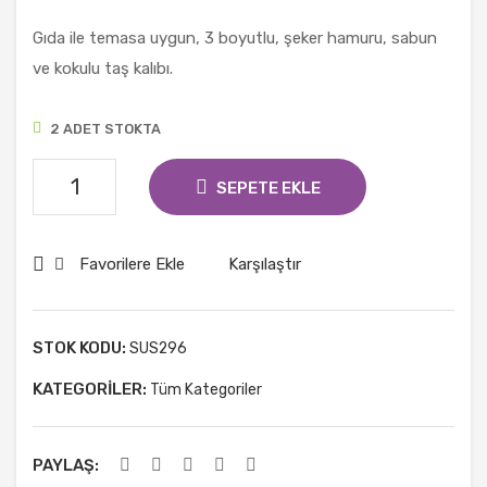
em
Kalı
e
bı
Gıda ile temasa uygun, 3 boyutlu, şeker hamuru, sabun
Kale
ve kokulu taş kalıbı.
mi
Kır
2 ADET STOKTA
mızı
Dekor
SEPETE EKLE
Yazı
Yazma
Favorilere Ekle
Karşılaştır
Kalemi
(
Cam
STOK KODU:
SUS296
Ahşap
v.b.
KATEGORILER:
Tüm Kategoriler
)
adet
PAYLAŞ: