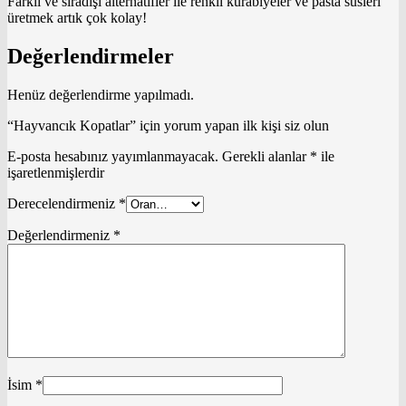
Farklı ve sıradışı alternatifler ile renkli kurabiyeler ve pasta süsleri
üretmek artık çok kolay!
Değerlendirmeler
Henüz değerlendirme yapılmadı.
“Hayvancık Kopatlar” için yorum yapan ilk kişi siz olun
E-posta hesabınız yayımlanmayacak.
Gerekli alanlar
*
ile
işaretlenmişlerdir
Derecelendirmeniz
*
Değerlendirmeniz
*
İsim
*