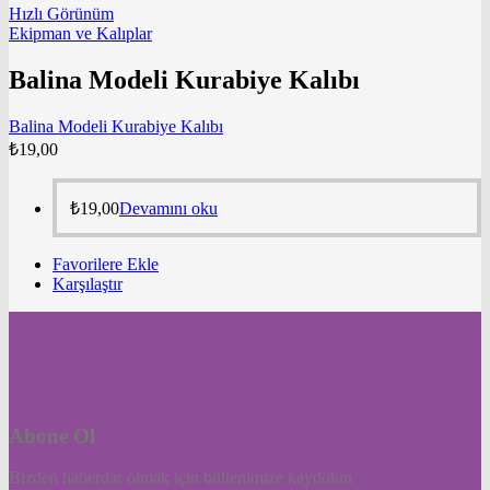
Hızlı Görünüm
Ekipman ve Kalıplar
Balina Modeli Kurabiye Kalıbı
Balina Modeli Kurabiye Kalıbı
₺
19,00
₺
19,00
Devamını oku
Favorilere Ekle
Karşılaştır
Abone Ol
Bizden haberdar olmak için bültenimize kaydolun