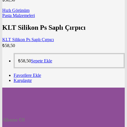
Hızlı Görünüm
Pasta Malzemeleri
KLT Silikon Ps Saplı Çırpıcı
KLT Silikon Ps Saplı Çırpıcı
₺
58,50
₺
58,50
Sepete Ekle
Favorilere Ekle
Karşılaştır
Abone Ol