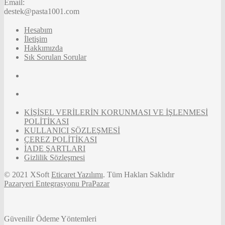
Email:
destek@pasta1001.com
Hesabım
İletişim
Hakkımızda
Sık Sorulan Sorular
KİŞİSEL VERİLERİN KORUNMASI VE İŞLENMESİ
POLİTİKASI
KULLANICI SÖZLEŞMESİ
ÇEREZ POLİTİKASI
İADE ŞARTLARI
Gizlilik Sözleşmesi
© 2021 XSoft
Eticaret Yazılımı
. Tüm Hakları Saklıdır
Pazaryeri Entegrasyonu PraPazar
Güvenilir Ödeme Yöntemleri