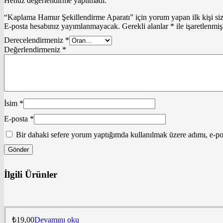
Henüz değerlendirme yapılmadı.
“Kaplama Hamur Şekillendirme Aparatı” için yorum yapan ilk kişi si
E-posta hesabınız yayımlanmayacak.
Gerekli alanlar
*
ile işaretlenmiş
Derecelendirmeniz
*
Değerlendirmeniz
*
İsim
*
E-posta
*
Bir dahaki sefere yorum yaptığımda kullanılmak üzere adımı, e-pos
İlgili Ürünler
₺
19,00
Devamını oku