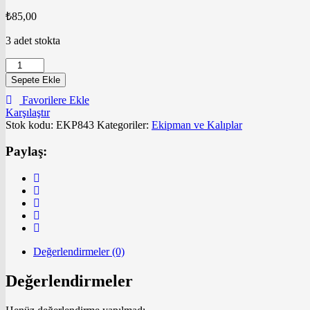
₺
85,00
3 adet stokta
Kaplama
Hamur
Sepete Ekle
Şekillendirme
Favorilere Ekle
Aparatı
Karşılaştır
adet
Stok kodu:
EKP843
Kategoriler:
Ekipman ve Kalıplar
Paylaş:
Değerlendirmeler (0)
Değerlendirmeler