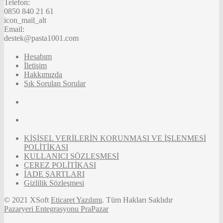
Telefon:
0850 840 21 61
icon_mail_alt
Email:
destek@pasta1001.com
Hesabım
İletişim
Hakkımızda
Sık Sorulan Sorular
KİŞİSEL VERİLERİN KORUNMASI VE İŞLENMESİ
POLİTİKASI
KULLANICI SÖZLEŞMESİ
ÇEREZ POLİTİKASI
İADE ŞARTLARI
Gizlilik Sözleşmesi
© 2021 XSoft
Eticaret Yazılımı
. Tüm Hakları Saklıdır
Pazaryeri Entegrasyonu PraPazar