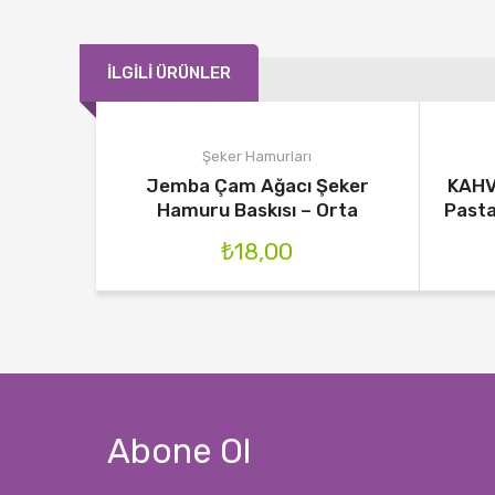
İLGILI ÜRÜNLER
Şeker Hamurları
Jemba Çam Ağacı Şeker
KAHV
Hamuru Baskısı – Orta
Pasta
₺
18,00
Abone Ol