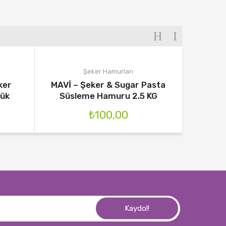
Şeker Hamurları
ker
MAVİ – Şeker & Sugar Pasta
Şeker 
yük
Süsleme Hamuru 2.5 KG
₺
100,00
Kaydol!