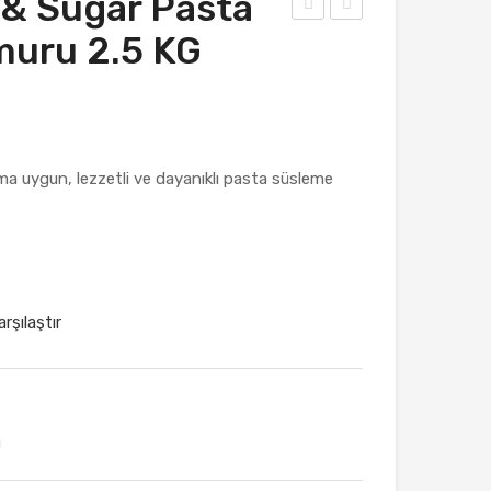
 & Sugar Pasta
IRM
OR
uru 2.5 KG
IZI
–
–
Şek
Şek
er &
er &
Sug
a uygun, lezzetli ve dayanıklı pasta süsleme
Sug
ar
ar
Pas
Pas
ta
ta
Süsl
Süsl
em
arşılaştır
em
e
e
Ha
Ha
mur
mur
u
ı
u
2.5