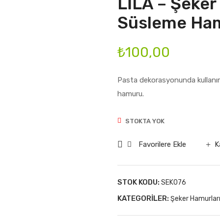
LİLA – Şeker
Süsleme Ham
₺
100,00
Pasta dekorasyonunda kullanım
hamuru.
STOKTA YOK
Favorilere Ekle
K
STOK KODU:
SEK076
KATEGORILER:
Şeker Hamurlar