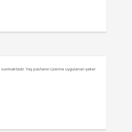
2.5
KG
KG
ı sunmaktadır. Yaş pastanın üzerine uygulanan şeker