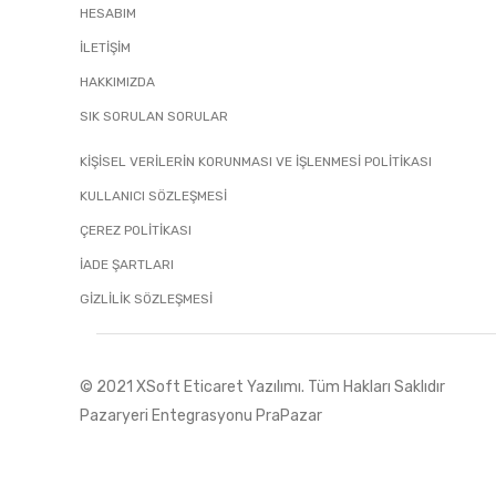
HESABIM
İLETIŞIM
HAKKIMIZDA
SIK SORULAN SORULAR
KİŞİSEL VERİLERİN KORUNMASI VE İŞLENMESİ POLİTİKASI
KULLANICI SÖZLEŞMESİ
ÇEREZ POLİTİKASI
İADE ŞARTLARI
GIZLILIK SÖZLEŞMESI
© 2021 XSoft
Eticaret Yazılımı
. Tüm Hakları Saklıdır
Pazaryeri Entegrasyonu PraPazar