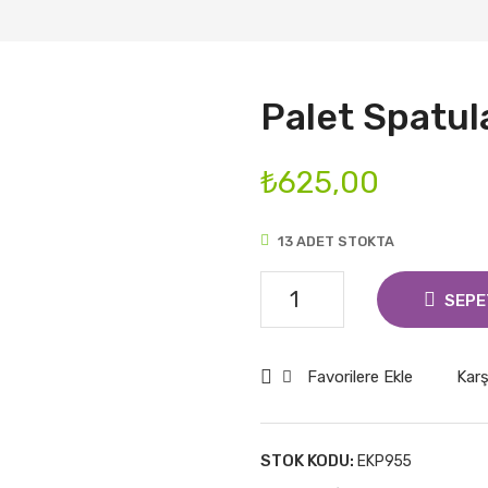
Palet Spatu
₺
625,00
13 ADET STOKTA
Palet
SEPE
Spatula
Düz
Favorilere Ekle
Karş
38
CM
adet
STOK KODU:
EKP955