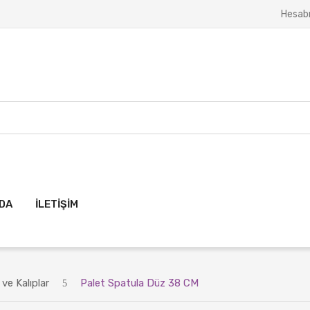
Hesab
ZDA
İLETIŞIM
ve Kalıplar
Palet Spatula Düz 38 CM