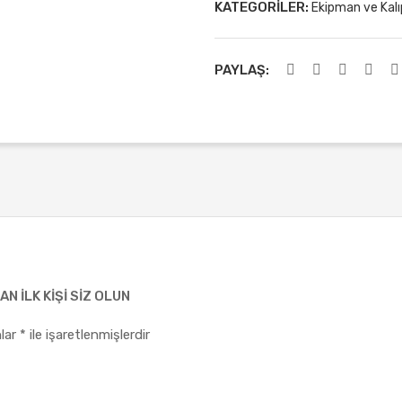
KATEGORILER:
Ekipman ve Kalı
PAYLAŞ:
N ILK KIŞI SIZ OLUN
nlar
*
ile işaretlenmişlerdir