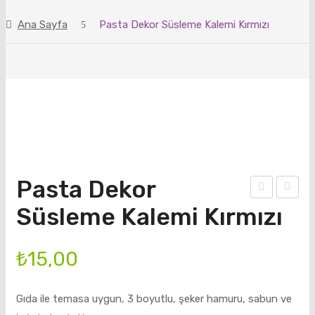
ANASAYFA
Ana Sayfa
Pasta Dekor Süsleme Kalemi Kırmızı
ÜRÜNLER
BLOG
HAKKIMIZDA
İLETIŞIM
Pasta Dekor
ast
ekor
Süsleme Kalemi Kırmızı
a
Yazı
Dek
Yaz
₺
15,00
or
ma
Süsl
Kale
Gıda ile temasa uygun, 3 boyutlu, şeker hamuru, sabun ve
eme
mi (