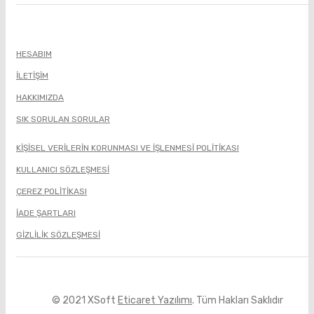
HESABIM
İLETIŞIM
HAKKIMIZDA
SIK SORULAN SORULAR
KİŞİSEL VERİLERİN KORUNMASI VE İŞLENMESİ POLİTİKASI
KULLANICI SÖZLEŞMESİ
ÇEREZ POLİTİKASI
İADE ŞARTLARI
GIZLILIK SÖZLEŞMESI
© 2021 XSoft
Eticaret Yazılımı
. Tüm Hakları Saklıdır