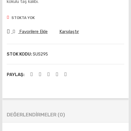
kokulu taş kalıbı.
Kale
Ca
mi
m
STOKTA YOK
Bey
Ahş
az
ap
Favorilere Ekle
Karşılaştır
v.b.
)
STOK KODU:
SUS295
PAYLAŞ:
DEĞERLENDIRMELER (0)