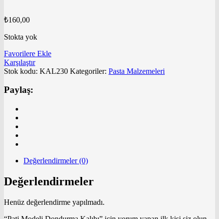
₺
160,00
Stokta yok
Favorilere Ekle
Karşılaştır
Stok kodu:
KAL230
Kategoriler:
Pasta Malzemeleri
Paylaş:
Değerlendirmeler (0)
Değerlendirmeler
Henüz değerlendirme yapılmadı.
“Pati Modeli Dondurma Kalıbı” için yorum yapan ilk kişi siz olun