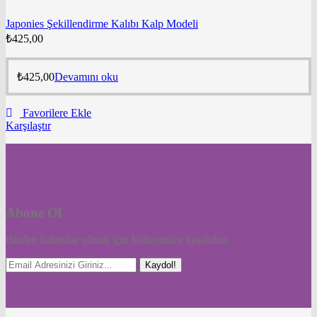
Japonies Şekillendirme Kalıbı Kalp Modeli
₺
425,00
₺
425,00
Devamını oku
Favorilere Ekle
Karşılaştır
Abone Ol
Bizden haberdar olmak için bültenimize kaydolun
Kaydol!