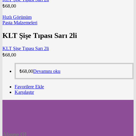
₺
68,00
Hızlı Görünüm
Pasta Malzemeleri
KLT Şişe Tıpası Sarı 2li
KLT Şişe Tıpası Sarı 2li
₺
68,00
₺
68,00
Devamını oku
Favorilere Ekle
Karşılaştır
Abone Ol