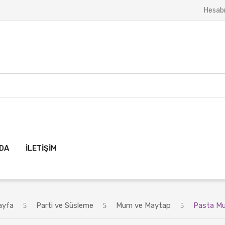
Hesab
ZDA
İLETIŞIM
ayfa
Parti ve Süsleme
Mum ve Maytap
Pasta M