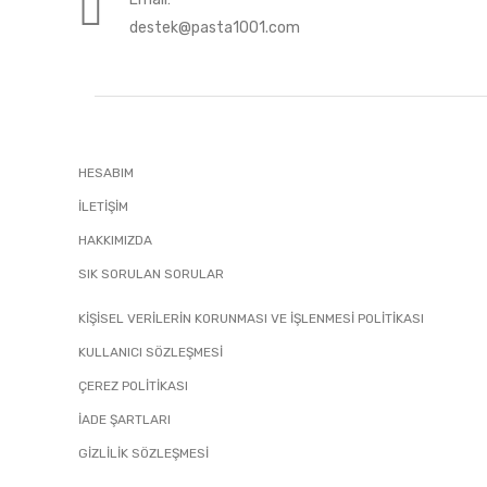
destek@pasta1001.com
HESABIM
İLETIŞIM
HAKKIMIZDA
SIK SORULAN SORULAR
KİŞİSEL VERİLERİN KORUNMASI VE İŞLENMESİ POLİTİKASI
KULLANICI SÖZLEŞMESİ
ÇEREZ POLİTİKASI
İADE ŞARTLARI
GIZLILIK SÖZLEŞMESI