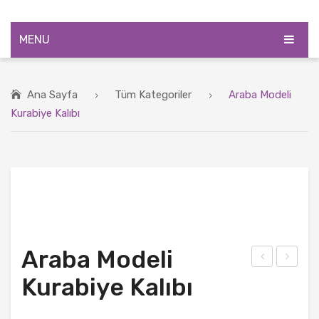
MENU
ANASAYFA
Ana Sayfa
Tüm Kategoriler
Araba Modeli
ÜRÜNLER
Kurabiye Kalıbı
BLOG
HAKKIMIZDA
İLETIŞIM
Araba Modeli
ega
ale
Kurabiye Kalıbı
Eks
m
tra
Uçl