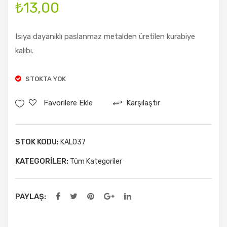
₺
13,00
Par
u
ça
Şan
Isıya dayanıklı paslanmaz metalden üretilen kurabiye
Bitt
ti
kalıbı.
er
Tor
No:
bası
STOKTA YOK
2
(100
Çik
Ade
Favorilere Ekle
Karşılaştır
olat
t)
a 3
KG
STOK KODU:
KAL037
KATEGORILER:
Tüm Kategoriler
PAYLAŞ: