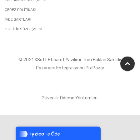
KULLANICI SÖZLEŞMESİ
ÇEREZ POLİTİKASI
İADE ŞARTLARI
GIZLILIK SÖZLEŞMESI
© 2021 XSoft
Eticaret Yazılımı
. Tüm Hakları Saklıdır
Pazaryeri Entegrasyonu PraPazar
Güvenilir Ödeme Yöntemleri
Tek Tıkla Ödeme Kolaylığı
7/24 Canlı Destek
%100 Sorunsuz Alışveriş