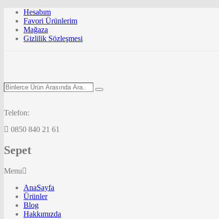
Hesabım
Favori Ürünlerim
Mağaza
Gizlilik Sözleşmesi
Binlerce
Search
Ürün
Arasında
Ara...
Telefon:
0850 840 21 61
Sepet
Menu
AnaSayfa
Ürünler
Blog
Hakkımızda