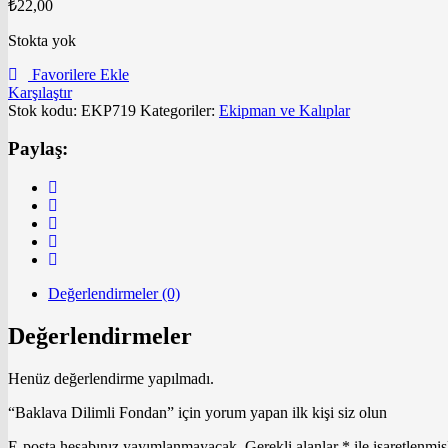
₺
22,00
Stokta yok
Favorilere Ekle
Karşılaştır
Stok kodu:
EKP719
Kategoriler:
Ekipman ve Kalıplar
Paylaş:
Değerlendirmeler (0)
Değerlendirmeler
Henüz değerlendirme yapılmadı.
“Baklava Dilimli Fondan” için yorum yapan ilk kişi siz olun
E-posta hesabınız yayımlanmayacak.
Gerekli alanlar
*
ile işaretlenmiş