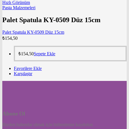
Hızlı Görünüm
Pasta Malzemeleri
Palet Spatula KY-0509 Düz 15cm
Palet Spatula KY-0509 Düz 15cm
₺
154,50
₺
154,50
Sepete Ekle
Favorilere Ekle
Karşılaştır
Abone Ol
Bizden haberdar olmak için bültenimize kaydolun