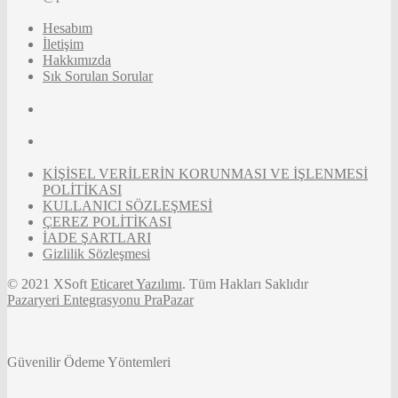
Hesabım
İletişim
Hakkımızda
Sık Sorulan Sorular
KİŞİSEL VERİLERİN KORUNMASI VE İŞLENMESİ
POLİTİKASI
KULLANICI SÖZLEŞMESİ
ÇEREZ POLİTİKASI
İADE ŞARTLARI
Gizlilik Sözleşmesi
© 2021 XSoft
Eticaret Yazılımı
. Tüm Hakları Saklıdır
Pazaryeri Entegrasyonu PraPazar
Güvenilir Ödeme Yöntemleri
Tek Tıkla Ödeme Kolaylığı