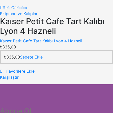
Hızlı Görünüm
Ekipman ve Kalıplar
Kaıser Petit Cafe Tart Kalıbı
Lyon 4 Hazneli
Kaıser Petit Cafe Tart Kalıbı Lyon 4 Hazneli
₺
335,00
₺
335,00
Sepete Ekle
Favorilere Ekle
Karşılaştır
Abone Ol