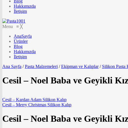
Blog
Hakkımızda
İletişim
Menu
≡
╳
AnaSayfa
Ürünler
Blog
Hakkımızda
İletişim
Ana Sayfa
/
Pasta Malzemeleri
/
Ekipman ve Kalıplar
/
Silikon Pasta 
Cesil – Noel Baba ve Geyikli Kı
Cesil – Kardan Adam Silikon Kalıp
Cesil – Merry Christmas Silikon Kalıp
Cesil – Noel Baba ve Geyikli Kı