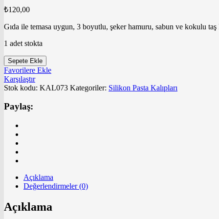
₺
120,00
Gıda ile temasa uygun, 3 boyutlu, şeker hamuru, sabun ve kokulu taş k
1 adet stokta
Cesil
Sepete Ekle
-
Favorilere Ekle
Noel
Karşılaştır
Baba
Stok kodu:
KAL073
Kategoriler:
Silikon Pasta Kalıpları
ve
Geyikli
Paylaş:
Kızak
Silikon
Kalıp
adet
Açıklama
Değerlendirmeler (0)
Açıklama