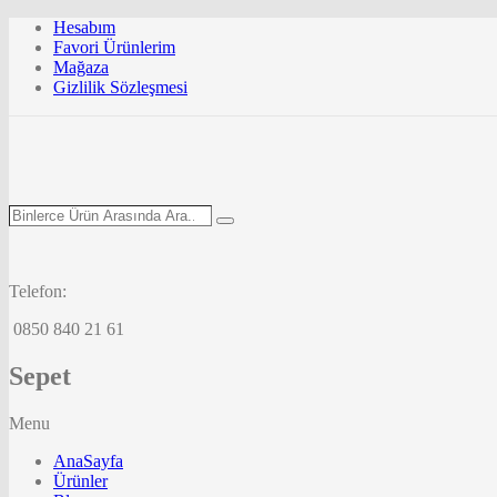
Hesabım
Favori Ürünlerim
Mağaza
Gizlilik Sözleşmesi
Binlerce
Search
Ürün
Arasında
Ara...
Telefon:
0850 840 21 61
Sepet
Menu
AnaSayfa
Ürünler