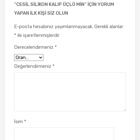
“CESIL SILIKON KALIP ÜÇLÜ MIN” IÇIN YORUM
YAPAN ILK KIŞI SIZ OLUN
E-posta hesabınız yayımlanmayacak.
Gerekli alanlar
*
ile işaretlenmişlerdir
Derecelendirmeniz
*
Değerlendirmeniz
*
İsim
*