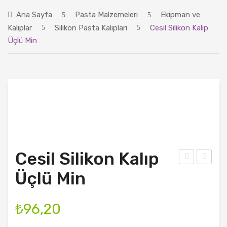
ANASAYFA
Ana Sayfa
Pasta Malzemeleri
Ekipman ve
ÜRÜNLER
Kalıplar
Silikon Pasta Kalıpları
Cesil Silikon Kalıp
Üçlü Min
BLOG
HAKKIMIZDA
İLETIŞIM
Cesil Silikon Kalıp
esil
esil
Üçlü Min
Silik
Silik
on
on
₺
96,20
Kalı
Kalı