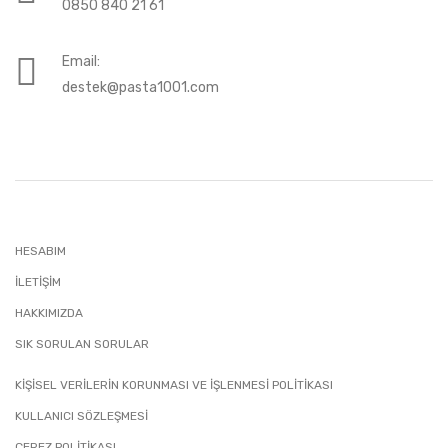
0850 840 21 61
Email:
destek@pasta1001.com
HESABIM
İLETIŞIM
HAKKIMIZDA
SIK SORULAN SORULAR
KİŞİSEL VERİLERİN KORUNMASI VE İŞLENMESİ POLİTİKASI
KULLANICI SÖZLEŞMESİ
ÇEREZ POLİTİKASI