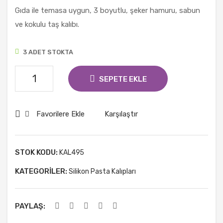
p
p
Gıda ile temasa uygun, 3 boyutlu, şeker hamuru, sabun
Kral
Çift
ve kokulu taş kalıbı.
Tacı
li
Miki
3 ADET STOKTA
Mo
use
Cesil
SEPETE EKLE
Silikon
Kalıp
Favorilere Ekle
Karşılaştır
Üçlü
Min
adet
STOK KODU:
KAL495
KATEGORILER:
Silikon Pasta Kalıpları
PAYLAŞ: