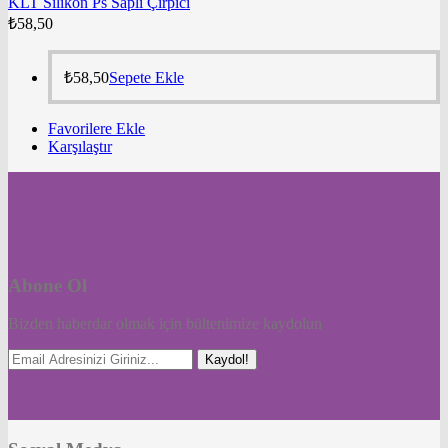
KLT Silikon Ps Saplı Çırpıcı
₺
58,50
₺
58,50
Sepete Ekle
Favorilere Ekle
Karşılaştır
Abone Ol
Bizden haberdar olmak için bültenimize kaydolun
Kaydol!