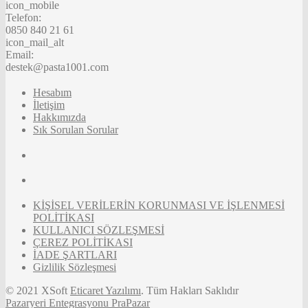
icon_mobile
Telefon:
0850 840 21 61
icon_mail_alt
Email:
destek@pasta1001.com
Hesabım
İletişim
Hakkımızda
Sık Sorulan Sorular
KİŞİSEL VERİLERİN KORUNMASI VE İŞLENMESİ
POLİTİKASI
KULLANICI SÖZLEŞMESİ
ÇEREZ POLİTİKASI
İADE ŞARTLARI
Gizlilik Sözleşmesi
© 2021 XSoft
Eticaret Yazılımı
. Tüm Hakları Saklıdır
Pazaryeri Entegrasyonu PraPazar