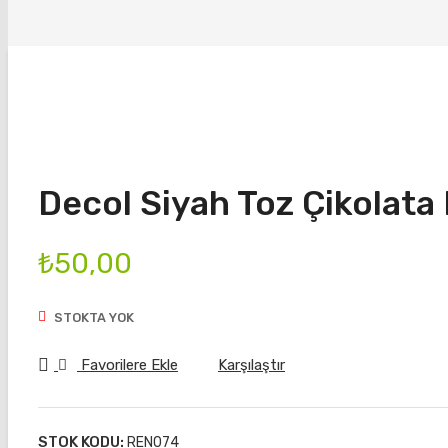
Decol Siyah Toz Çikolata
₺
50,00
STOKTA YOK
Favorilere Ekle
Karşılaştır
STOK KODU:
REN074