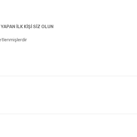
YAPAN ILK KIŞI SIZ OLUN
retlenmişlerdir