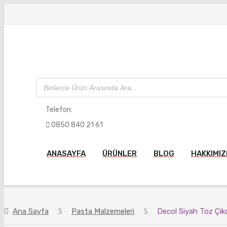
Telefon:
0850 840 21 61
ANASAYFA
ÜRÜNLER
BLOG
HAKKIMI
Ana Sayfa
Pasta Malzemeleri
Decol Siyah Toz Çik