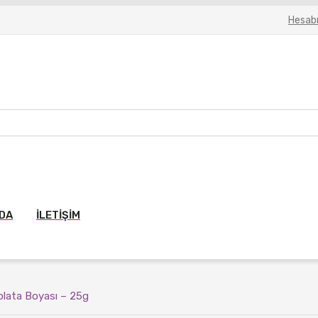
Hesab
ZDA
İLETIŞIM
olata Boyası – 25g