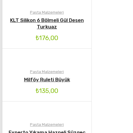
Pasta Malzemeleri
KLT Silikon 6 Bölmeli Gül Desen
Turkuaz
₺
176,00
Pasta Malzemeleri
Milföy Ruleti Büyük
₺
135,00
Pasta Malzemeleri
Experto Yıkama Hazneli Süzgeç