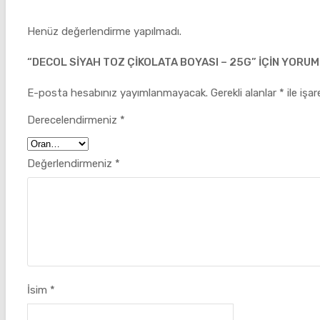
Henüz değerlendirme yapılmadı.
“DECOL SIYAH TOZ ÇIKOLATA BOYASI – 25G” IÇIN YORUM 
E-posta hesabınız yayımlanmayacak.
Gerekli alanlar
*
ile işa
Derecelendirmeniz
*
Değerlendirmeniz
*
İsim
*