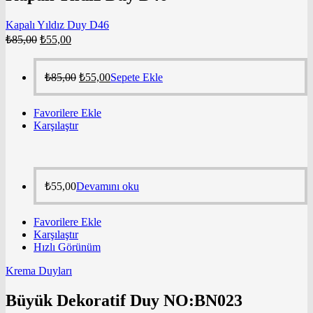
Kapalı Yıldız Duy D46
₺
85,00
₺
55,00
₺
85,00
₺
55,00
Sepete Ekle
Favorilere Ekle
Karşılaştır
₺
55,00
Devamını oku
Favorilere Ekle
Karşılaştır
Hızlı Görünüm
Krema Duyları
Büyük Dekoratif Duy NO:BN023