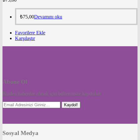
₺
75,00
Devamını oku
Favorilere Ekle
Karşılaştır
Abone Ol
Bizden haberdar olmak için bültenimize kaydolun
Kaydol!
Sosyal Medya