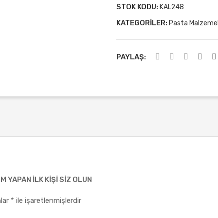
STOK KODU:
KAL248
KATEGORILER:
Pasta Malzemel
PAYLAŞ:
 YAPAN ILK KIŞI SIZ OLUN
nlar
*
ile işaretlenmişlerdir