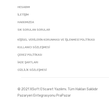
HESABIM
İLETIŞIM
HAKKIMIZDA
SIK SORULAN SORULAR
KİŞİSEL VERİLERİN KORUNMASI VE İŞLENMESİ POLİTİKASI
KULLANICI SÖZLEŞMESİ
ÇEREZ POLİTİKASI
İADE ŞARTLARI
GIZLILIK SÖZLEŞMESI
© 2021 XSoft
Eticaret Yazılımı
. Tüm Hakları Saklıdır
Pazaryeri Entegrasyonu PraPazar