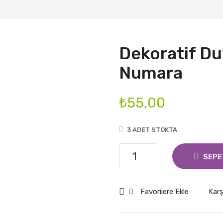
Dekoratif D
Numara
₺
55,00
3 ADET STOKTA
Dekoratif
SEPE
Duy
Büyük
Favorilere Ekle
Karş
5
Numara
adet