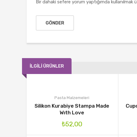
Bir dahaki sefere yorum yaptığımda kullanılmak ü
İLGILI ÜRÜNLER
Pasta Malzemeleri
Silikon Kurabiye Stampa Made
Cupc
Wıth Love
₺
52,00