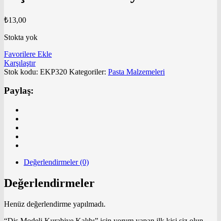
₺
13,00
Stokta yok
Favorilere Ekle
Karşılaştır
Stok kodu:
EKP320
Kategoriler:
Pasta Malzemeleri
Paylaş:
Değerlendirmeler (0)
Değerlendirmeler
Henüz değerlendirme yapılmadı.
“Diş Modeli Kurabiye Kalıbı” için yorum yapan ilk kişi siz olun