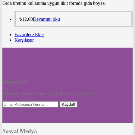
Gıda üretimi kullanıma uygun likit formda gıda boyası.
₺
12,00
Devamını oku
Favorilere Ekle
Karşılaştır
Abone Ol
Bizden haberdar olmak için bültenimize kaydolun
Kaydol!
Sosyal Medya