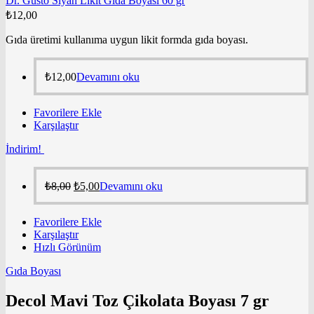
Dr. Gusto Siyah Likit Gıda Boyası 60 gr
₺
12,00
Gıda üretimi kullanıma uygun likit formda gıda boyası.
₺
12,00
Devamını oku
Favorilere Ekle
Karşılaştır
İndirim!
₺
8,00
₺
5,00
Devamını oku
Favorilere Ekle
Karşılaştır
Hızlı Görünüm
Gıda Boyası
Decol Mavi Toz Çikolata Boyası 7 gr