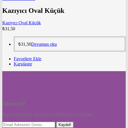
Kazıyıcı Oval Küçük
Kazıyıcı Oval Küçük
₺
31,50
₺
31,50
Devamını oku
Favorilere Ekle
Karşılaştır
Abone Ol
Bizden haberdar olmak için bültenimize kaydolun
Kaydol!