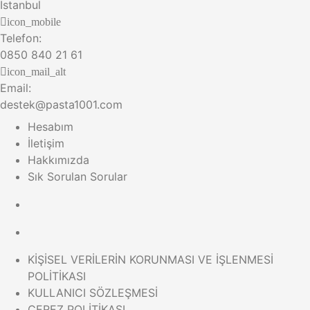
İstanbul
icon_mobile
Telefon:
0850 840 21 61
icon_mail_alt
Email:
destek@pasta1001.com
Hesabım
İletişim
Hakkımızda
Sık Sorulan Sorular
KİŞİSEL VERİLERİN KORUNMASI VE İŞLENMESİ
POLİTİKASI
KULLANICI SÖZLEŞMESİ
ÇEREZ POLİTİKASI