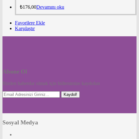
₺
176,00
Devamını oku
Favorilere Ekle
Karşılaştır
Abone Ol
Bizden haberdar olmak için bültenimize kaydolun
Kaydol!
Sosyal Medya