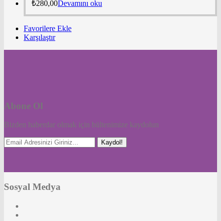
₺
280,00
Devamını oku
Favorilere Ekle
Karşılaştır
Abone Ol
Bizden haberdar olmak için bültenimize kaydolun
Kaydol!
Sosyal Medya