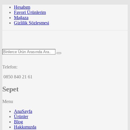
Hesabım
Favori Ürünlerim
Mağaza
Gizlilik Sözleşmesi
Binlerce
Search
Ürün
Arasında
Ara...
Telefon:
0850 840 21 61
Sepet
Menu
AnaSayfa
Ürünler
Blog
Hakkımızda