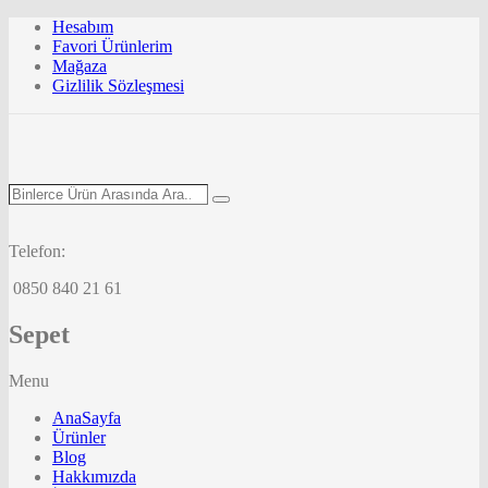
Hesabım
Favori Ürünlerim
Mağaza
Gizlilik Sözleşmesi
Binlerce
Search
Ürün
Arasında
Ara...
Telefon:
0850 840 21 61
Sepet
Menu
AnaSayfa
Ürünler
Blog
Hakkımızda