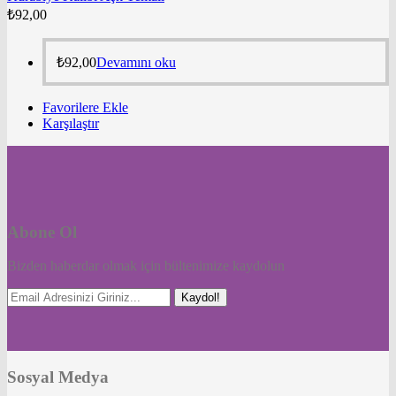
₺
92,00
₺
92,00
Devamını oku
Favorilere Ekle
Karşılaştır
Abone Ol
Bizden haberdar olmak için bültenimize kaydolun
Kaydol!
Sosyal Medya