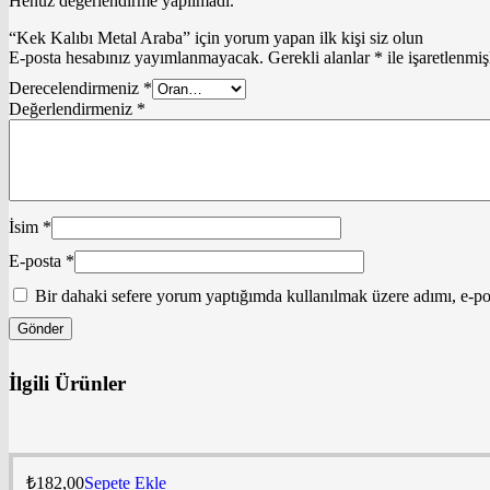
Henüz değerlendirme yapılmadı.
“Kek Kalıbı Metal Araba” için yorum yapan ilk kişi siz olun
E-posta hesabınız yayımlanmayacak.
Gerekli alanlar
*
ile işaretlenmiş
Derecelendirmeniz
*
Değerlendirmeniz
*
İsim
*
E-posta
*
Bir dahaki sefere yorum yaptığımda kullanılmak üzere adımı, e-pos
İlgili Ürünler
₺
182,00
Sepete Ekle