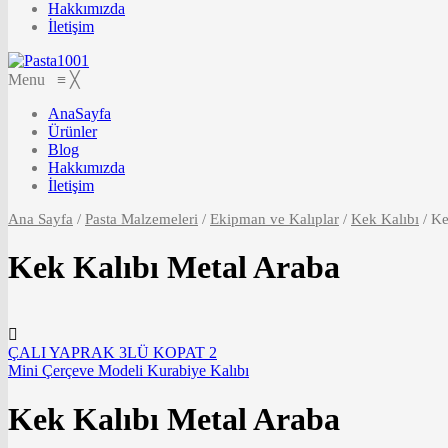
Hakkımızda
İletişim
Menu
≡
╳
AnaSayfa
Ürünler
Blog
Hakkımızda
İletişim
Ana Sayfa
/
Pasta Malzemeleri
/
Ekipman ve Kalıplar
/
Kek Kalıbı
/
Kek
Kek Kalıbı Metal Araba
ÇALI YAPRAK 3LÜ KOPAT 2
Mini Çerçeve Modeli Kurabiye Kalıbı
Kek Kalıbı Metal Araba