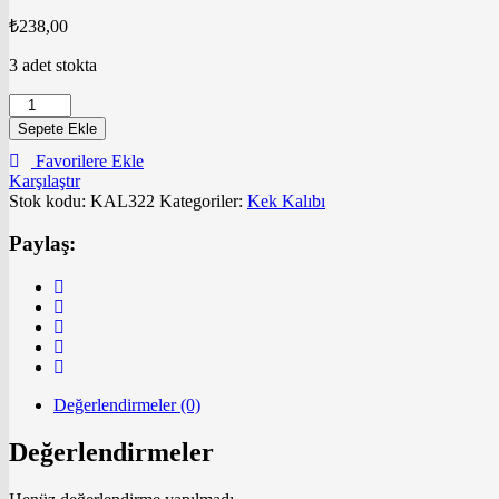
₺
238,00
3 adet stokta
Kek
Kalıbı
Sepete Ekle
Metal
Favorilere Ekle
Araba
Karşılaştır
adet
Stok kodu:
KAL322
Kategoriler:
Kek Kalıbı
Paylaş:
Değerlendirmeler (0)
Değerlendirmeler