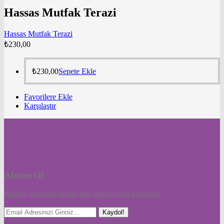
Hassas Mutfak Terazi
Hassas Mutfak Terazi
₺
230,00
₺
230,00
Sepete Ekle
Favorilere Ekle
Karşılaştır
Abone Ol
Bizden haberdar olmak için bültenimize kaydolun
Kaydol!