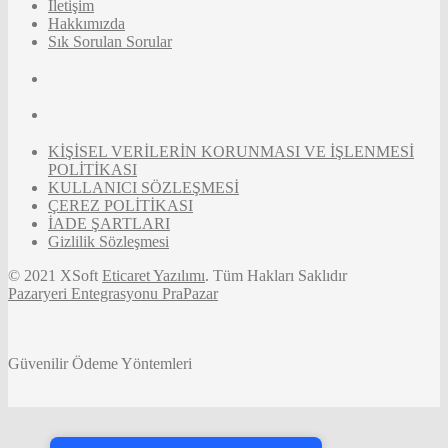
İletişim
Hakkımızda
Sık Sorulan Sorular
KİŞİSEL VERİLERİN KORUNMASI VE İŞLENMESİ
POLİTİKASI
KULLANICI SÖZLEŞMESİ
ÇEREZ POLİTİKASI
İADE ŞARTLARI
Gizlilik Sözleşmesi
© 2021 XSoft
Eticaret Yazılımı
. Tüm Hakları Saklıdır
Pazaryeri Entegrasyonu PraPazar
Güvenilir Ödeme Yöntemleri
Tek Tıkla Ödeme Kolaylığı
7/24 Canlı Destek