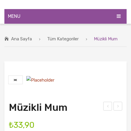
MENU
ANASAYFA
Ana Sayfa
Tüm Kategoriler
Müzikli Mum
ÜRÜNLER
BLOG
HAKKIMIZDA
İLETIŞIM
Müzikli Mum
enil
ilha
ebili
n
₺
33,90
r
Sad