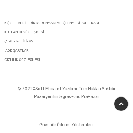
KİŞİSEL VERİLERİN KORUNMASI VE İŞLENMESİ POLİTİKASI
KULLANICI SÖZLEŞMESİ
ÇEREZ POLİTİKASI
İADE ŞARTLARI
GIZLILIK SÖZLEŞMESI
© 2021 XSoft
Eticaret Yazılımı
. Tüm Hakları Saklıdır
Pazaryeri Entegrasyonu PraPazar
Güvenilir Ödeme Yöntemleri