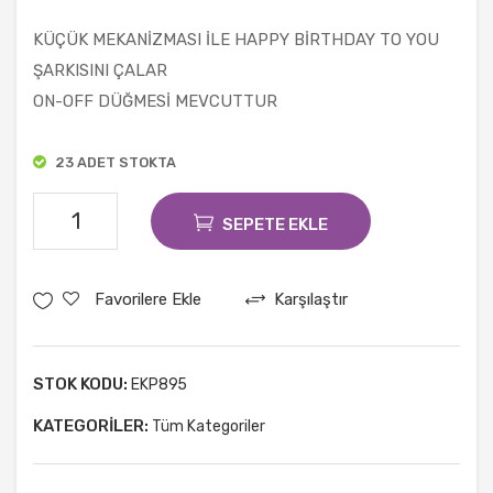
Toz
e
KÜÇÜK MEKANİZMASI İLE HAPPY BİRTHDAY TO YOU
Yald
Yağ
ŞARKISINI ÇALAR
ız
(
ON-OFF DÜĞMESİ MEVCUTTUR
Boy
İnek
a
)
23 ADET STOKTA
Mor
1kg
Müzikli
20g
SEPETE EKLE
Mum
adet
Favorilere Ekle
Karşılaştır
STOK KODU:
EKP895
KATEGORILER:
Tüm Kategoriler