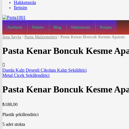
Hakkımızda
İletişim
AnaSayfa
Ürünler
Blog
Hakkımızda
İletişim
Ana Sayfa
/
Pasta Malzemeleri
/
Pasta Kenar Boncuk Kesme Aparatı
Pasta Kenar Boncuk Kesme Apa
Damla Kalp Desenli Çikolata Kalıp Şekildirici
Metal Çiçek Şekillendirici
Pasta Kenar Boncuk Kesme Apa
₺
188,00
Plastik şekillendirici
5 adet stokta