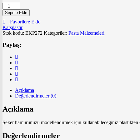
Pasta
Kenar
Sepete Ekle
Boncuk
Favorilere Ekle
Kesme
Karşılaştır
Aparatı
Stok kodu:
EKP272
Kategoriler:
Pasta Malzemeleri
adet
Paylaş:
Açıklama
Değerlendirmeler (0)
Açıklama
Şeker hamurunuzu modellendirmek için kullanabileceğiniz plastikten el
Değerlendirmeler