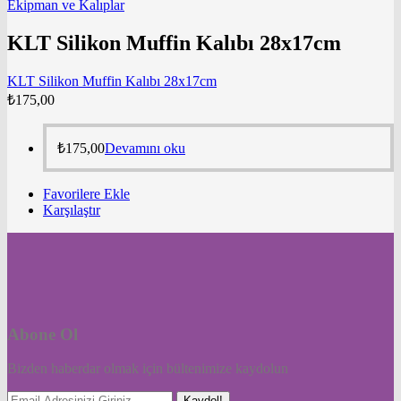
Ekipman ve Kalıplar
KLT Silikon Muffin Kalıbı 28x17cm
KLT Silikon Muffin Kalıbı 28x17cm
₺
175,00
₺
175,00
Devamını oku
Favorilere Ekle
Karşılaştır
Abone Ol
Bizden haberdar olmak için bültenimize kaydolun
Kaydol!