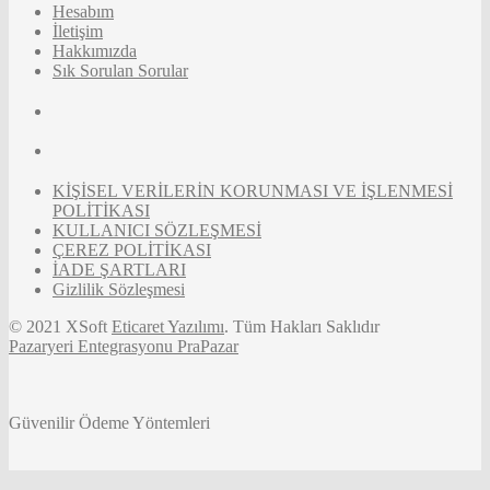
Hesabım
İletişim
Hakkımızda
Sık Sorulan Sorular
KİŞİSEL VERİLERİN KORUNMASI VE İŞLENMESİ
POLİTİKASI
KULLANICI SÖZLEŞMESİ
ÇEREZ POLİTİKASI
İADE ŞARTLARI
Gizlilik Sözleşmesi
© 2021 XSoft
Eticaret Yazılımı
. Tüm Hakları Saklıdır
Pazaryeri Entegrasyonu PraPazar
Güvenilir Ödeme Yöntemleri
Tek Tıkla Ödeme Kolaylığı