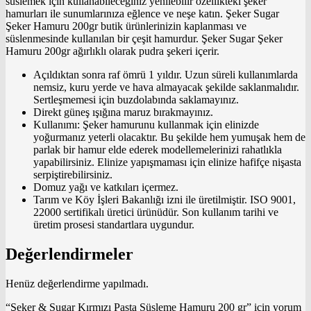
süslemek için kullanabileceğiniz yenilebilir özellikteki şeker
hamurları ile sunumlarınıza eğlence ve neşe katın. Şeker Sugar
Şeker Hamuru 200gr butik ürünlerinizin kaplanması ve
süslenmesinde kullanılan bir çeşit hamurdur. Şeker Sugar Şeker
Hamuru 200gr ağırlıklı olarak pudra şekeri içerir.
Açıldıktan sonra raf ömrü 1 yıldır. Uzun süreli kullanımlarda
nemsiz, kuru yerde ve hava almayacak şekilde saklanmalıdır.
Sertleşmemesi için buzdolabında saklamayınız.
Direkt güneş ışığına maruz bırakmayınız.
Kullanımı: Şeker hamurunu kullanmak için elinizde
yoğurmanız yeterli olacaktır. Bu şekilde hem yumuşak hem de
parlak bir hamur elde ederek modellemelerinizi rahatlıkla
yapabilirsiniz. Elinize yapışmaması için elinize hafifçe nişasta
serpiştirebilirsiniz.
Domuz yağı ve katkıları içermez.
Tarım ve Köy İşleri Bakanlığı izni ile üretilmiştir. ISO 9001,
22000 sertifikalı üretici ürünüdür. Son kullanım tarihi ve
üretim prosesi standartlara uygundur.
Değerlendirmeler
Henüz değerlendirme yapılmadı.
“Şeker & Sugar Kırmızı Pasta Süsleme Hamuru 200 gr” için yorum