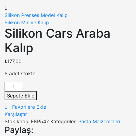
Silikon Prenses Model Kalıp
Silikon Mınnıe Kalıp
Silikon Cars Araba
Kalıp
₺
177,00
5 adet stokta
Silikon
Cars
Sepete Ekle
Araba
Favorilere Ekle
Kalıp
Karşılaştır
adet
Stok kodu:
EKP547
Kategoriler:
Pasta Malzemeleri
Paylaş: