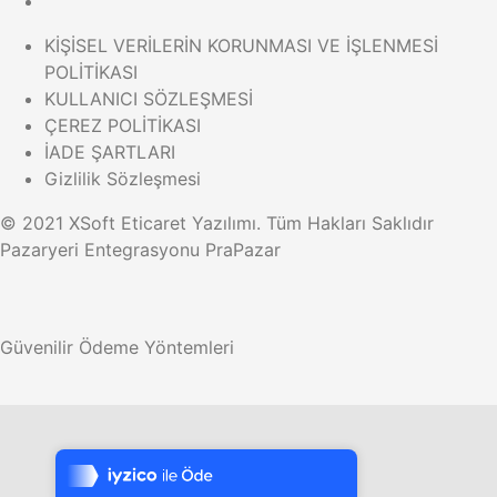
KİŞİSEL VERİLERİN KORUNMASI VE İŞLENMESİ
POLİTİKASI
KULLANICI SÖZLEŞMESİ
ÇEREZ POLİTİKASI
İADE ŞARTLARI
Gizlilik Sözleşmesi
© 2021 XSoft
Eticaret Yazılımı
. Tüm Hakları Saklıdır
Pazaryeri Entegrasyonu PraPazar
Güvenilir Ödeme Yöntemleri
Tek Tıkla Ödeme Kolaylığı
7/24 Canlı Destek
%100 Sorunsuz Alışveriş