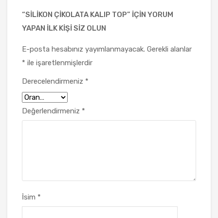
“SILIKON ÇIKOLATA KALIP TOP” IÇIN YORUM
YAPAN ILK KIŞI SIZ OLUN
E-posta hesabınız yayımlanmayacak.
Gerekli alanlar
*
ile işaretlenmişlerdir
Derecelendirmeniz
*
Değerlendirmeniz
*
İsim
*