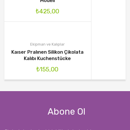
Modeli
₺
425,00
Ekipman ve Kalıplar
Kaıser Pralınen Silikon Çikolata
Kalıbı Kuchenstücke
₺
155,00
Abone Ol