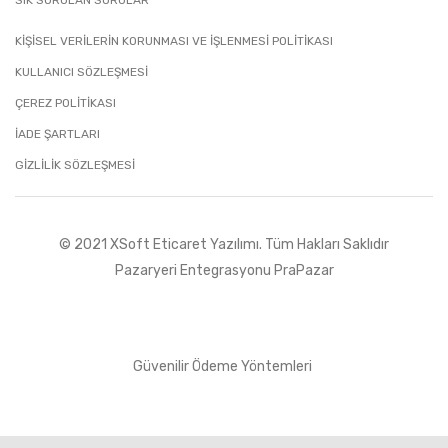
SIK SORULAN SORULAR
KİŞİSEL VERİLERİN KORUNMASI VE İŞLENMESİ POLİTİKASI
KULLANICI SÖZLEŞMESİ
ÇEREZ POLİTİKASI
İADE ŞARTLARI
GIZLILIK SÖZLEŞMESI
© 2021 XSoft
Eticaret Yazılımı
. Tüm Hakları Saklıdır
Pazaryeri Entegrasyonu PraPazar
Güvenilir Ödeme Yöntemleri
Tek Tıkla Ödeme Kolaylığı