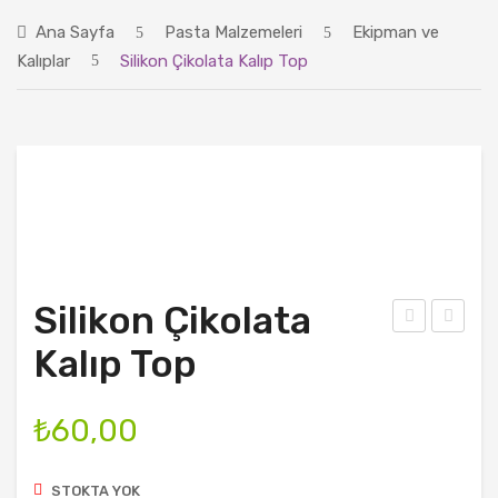
ANASAYFA
Ana Sayfa
Pasta Malzemeleri
Ekipman ve
ÜRÜNLER
Kalıplar
Silikon Çikolata Kalıp Top
BLOG
HAKKIMIZDA
İLETIŞIM
Silikon Çikolata
last
iliko
Kalıp Top
ik
n
Yıldı
Çik
₺
60,00
z
olat
Şeki
a
STOKTA YOK