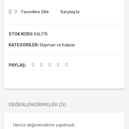
lli
Kalı
Kur
p
Favorilere Ekle
Karşılaştır
abiy
Yuv
e
arla
Kalı
k
STOK KODU:
KAL178
bı
KATEGORILER:
Ekipman ve Kalıplar
PAYLAŞ:
DEĞERLENDIRMELER (0)
Henüz değerlendirme yapılmadı.