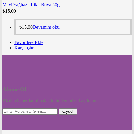
Mavi Yağbazlı Likit Boya 50gr
₺
15,00
₺
15,00
Devamını oku
Favorilere Ekle
Karşılaştır
Abone Ol
Bizden haberdar olmak için bültenimize kaydolun
Kaydol!