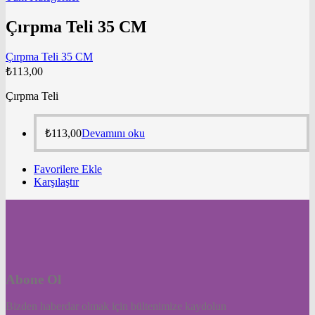
Çırpma Teli 35 CM
Çırpma Teli 35 CM
₺
113,00
Çırpma Teli
₺
113,00
Devamını oku
Favorilere Ekle
Karşılaştır
Abone Ol
Bizden haberdar olmak için bültenimize kaydolun