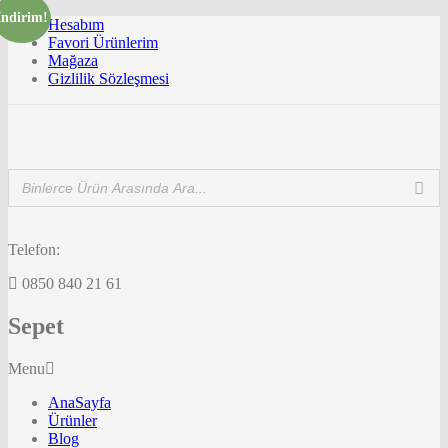
İndirim!
Hesabım
Favori Ürünlerim
Mağaza
Gizlilik Sözleşmesi
Telefon:
0850 840 21 61
Sepet
Menu
AnaSayfa
Ürünler
Blog