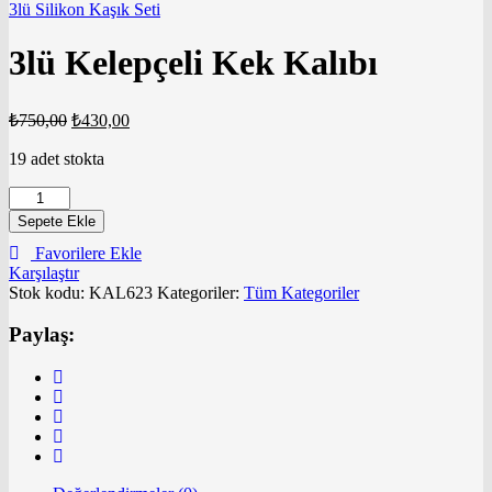
3lü Silikon Kaşık Seti
3lü Kelepçeli Kek Kalıbı
₺
750,00
₺
430,00
19 adet stokta
3lü
Kelepçeli
Sepete Ekle
Kek
Favorilere Ekle
Kalıbı
Karşılaştır
adet
Stok kodu:
KAL623
Kategoriler:
Tüm Kategoriler
Paylaş: