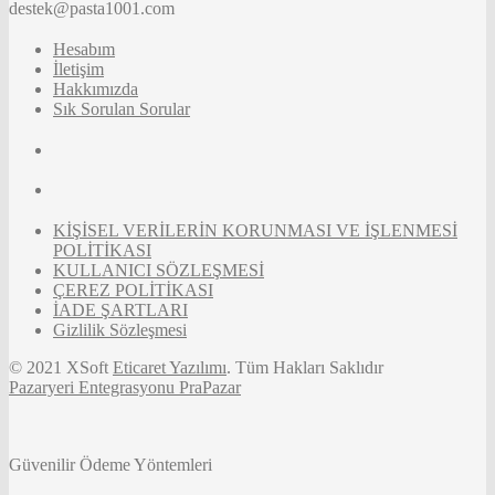
destek@pasta1001.com
Hesabım
İletişim
Hakkımızda
Sık Sorulan Sorular
KİŞİSEL VERİLERİN KORUNMASI VE İŞLENMESİ
POLİTİKASI
KULLANICI SÖZLEŞMESİ
ÇEREZ POLİTİKASI
İADE ŞARTLARI
Gizlilik Sözleşmesi
© 2021 XSoft
Eticaret Yazılımı
. Tüm Hakları Saklıdır
Pazaryeri Entegrasyonu PraPazar
Güvenilir Ödeme Yöntemleri