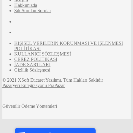
Hakkımızda
Sık Sorulan Sorular
KİŞİSEL VERİLERİN KORUNMASI VE İŞLENMESİ
POLİTİKASI
KULLANICI SÖZLEŞMESİ
ÇEREZ POLİTİKASI
İADE ŞARTLARI
Gizlilik Sözleşmesi
© 2021 XSoft
Eticaret Yazılımı
. Tüm Hakları Saklıdır
Pazaryeri Entegrasyonu PraPazar
Güvenilir Ödeme Yöntemleri
Tek Tıkla Ödeme Kolaylığı
7/24 Canlı Destek