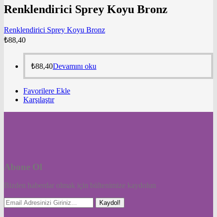
Renklendirici Sprey Koyu Bronz
Renklendirici Sprey Koyu Bronz
₺
88,40
₺
88,40
Devamını oku
Favorilere Ekle
Karşılaştır
Abone Ol
Bizden haberdar olmak için bültenimize kaydolun
Kaydol!