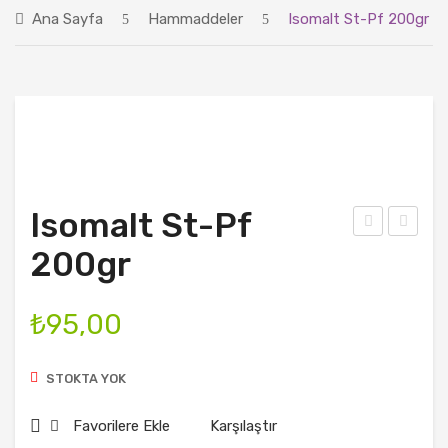
Ana Sayfa
Hammaddeler
Isomalt St-Pf 200gr
ÜRÜNLER
BLOG
HAKKIMIZDA
İLETIŞIM
Isomalt St-Pf
ere
ylos
200gr
ng
e-C
Toz
200
₺
95,00
u (
gr
Yu
STOKTA YOK
mur
ta
Favorilere Ekle
Karşılaştır
Akı