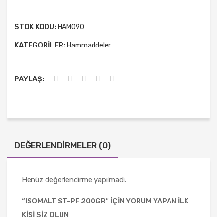
Toz
u )
STOK KODU:
HAM090
50g
KATEGORILER:
Hammaddeler
r
PAYLAŞ:
DEĞERLENDIRMELER (0)
Henüz değerlendirme yapılmadı.
“ISOMALT ST-PF 200GR” IÇIN YORUM YAPAN ILK
KIŞI SIZ OLUN