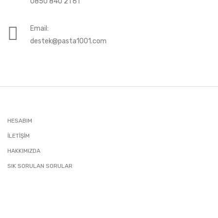
0850 840 21 61
Email:
destek@pasta1001.com
HESABIM
İLETIŞIM
HAKKIMIZDA
SIK SORULAN SORULAR