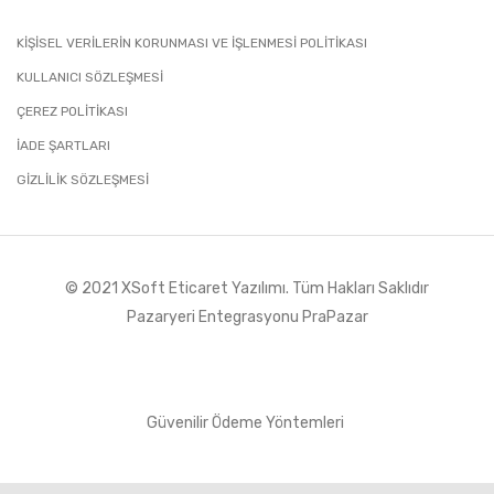
KİŞİSEL VERİLERİN KORUNMASI VE İŞLENMESİ POLİTİKASI
KULLANICI SÖZLEŞMESİ
ÇEREZ POLİTİKASI
İADE ŞARTLARI
GIZLILIK SÖZLEŞMESI
© 2021 XSoft
Eticaret Yazılımı
. Tüm Hakları Saklıdır
Pazaryeri Entegrasyonu PraPazar
Güvenilir Ödeme Yöntemleri
Tek Tıkla Ödeme Kolaylığı