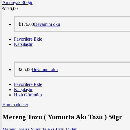
Amonyak 300gr
₺
176,00
₺
176,00
Devamını oku
Favorilere Ekle
Karşılaştır
₺
65,00
Devamını oku
Favorilere Ekle
Karşılaştır
Hızlı Görünüm
Hammaddeler
Mereng Tozu ( Yumurta Akı Tozu ) 50gr
Mereng Tozu ( Yumurta Akı Tozu ) 50gr