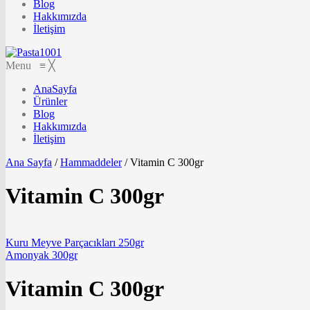
Blog
Hakkımızda
İletişim
Menu
≡
╳
AnaSayfa
Ürünler
Blog
Hakkımızda
İletişim
Ana Sayfa
/
Hammaddeler
/
Vitamin C 300gr
Vitamin C 300gr
Kuru Meyve Parçacıkları 250gr
Amonyak 300gr
Vitamin C 300gr