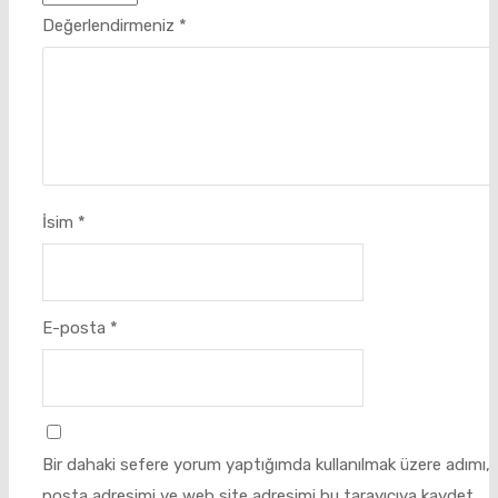
Değerlendirmeniz
*
İsim
*
E-posta
*
Bir dahaki sefere yorum yaptığımda kullanılmak üzere adımı, 
posta adresimi ve web site adresimi bu tarayıcıya kaydet.