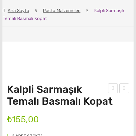
ANASAYFA
Ana Sayfa
Pasta Malzemeleri
Kalpli Sarmaşık
ÜRÜNLER
Temalı Basmalı Kopat
BLOG
HAKKIMIZDA
İLETIŞIM
Kalpli Sarmaşık
ello
ebe
Temalı Basmalı Kopat
Kitt
k
y
Eşy
₺
155,00
Kura
aları
biye
Tem
2 ADET STOKTA