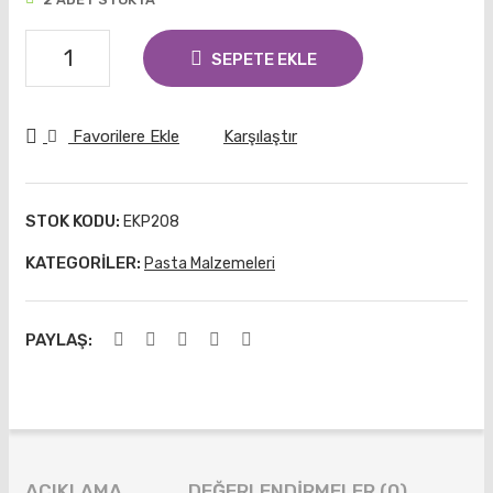
Kalı
alı
bı
Bas
Kalpli
SEPETE EKLE
malı
Sarmaşık
Kop
Temalı
at
Favorilere Ekle
Karşılaştır
Basmalı
Kopat
adet
STOK KODU:
EKP208
KATEGORILER:
Pasta Malzemeleri
PAYLAŞ:
AÇIKLAMA
DEĞERLENDIRMELER (0)