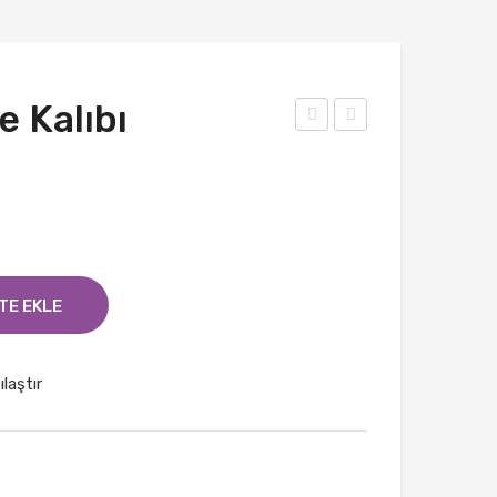
e Kalıbı
uş
eleb
Mo
ek
deli
Mo
Kur
deli
abiy
Kur
e
abiy
TE EKLE
Kalı
e
bı
Kalı
ılaştır
bı