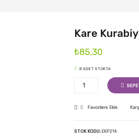
Kare Kurabiy
₺
85,30
8 ADET STOKTA
Kare
SEPE
Kurabiye
Kalıbı
Favorilere Ekle
Karş
adet
STOK KODU:
EKP214