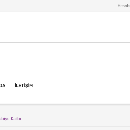
Hesab
ZDA
İLETIŞIM
biye Kalıbı