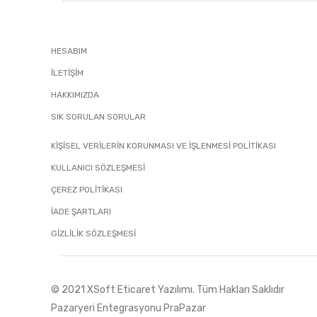
HESABIM
İLETIŞIM
HAKKIMIZDA
SIK SORULAN SORULAR
KİŞİSEL VERİLERİN KORUNMASI VE İŞLENMESİ POLİTİKASI
KULLANICI SÖZLEŞMESİ
ÇEREZ POLİTİKASI
İADE ŞARTLARI
GIZLILIK SÖZLEŞMESI
© 2021 XSoft
Eticaret Yazılımı
. Tüm Hakları Saklıdır
Pazaryeri Entegrasyonu PraPazar