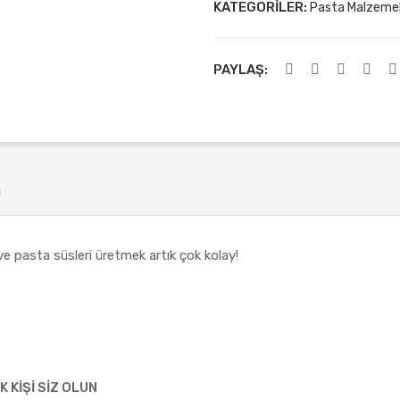
KATEGORILER:
Pasta Malzemel
PAYLAŞ:
)
er ve pasta süsleri üretmek artık çok kolay!
K KIŞI SIZ OLUN