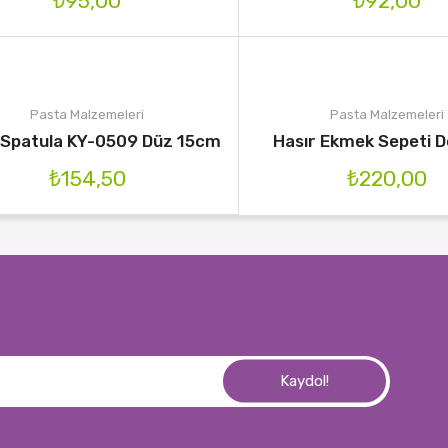
₺
95,00
₺
92,00
Pasta Malzemeleri
Pasta Malzemeleri
 Spatula KY-0509 Düz 15cm
Hasır Ekmek Sepeti 
₺
154,50
₺
220,00
Kaydol!