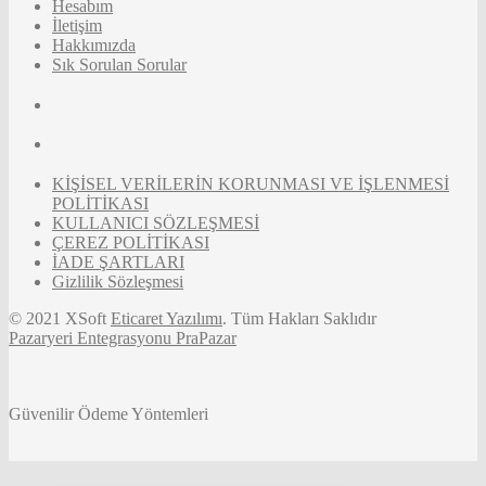
Hesabım
İletişim
Hakkımızda
Sık Sorulan Sorular
KİŞİSEL VERİLERİN KORUNMASI VE İŞLENMESİ
POLİTİKASI
KULLANICI SÖZLEŞMESİ
ÇEREZ POLİTİKASI
İADE ŞARTLARI
Gizlilik Sözleşmesi
© 2021 XSoft
Eticaret Yazılımı
. Tüm Hakları Saklıdır
Pazaryeri Entegrasyonu PraPazar
Güvenilir Ödeme Yöntemleri
Tek Tıkla Ödeme Kolaylığı