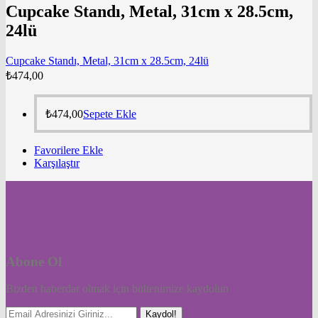
Cupcake Standı, Metal, 31cm x 28.5cm,
24lü
Cupcake Standı, Metal, 31cm x 28.5cm, 24lü
₺
474,00
₺
474,00
Sepete Ekle
Favorilere Ekle
Karşılaştır
Abone Ol
Bizden haberdar olmak için bültenimize kaydolun
Kaydol!